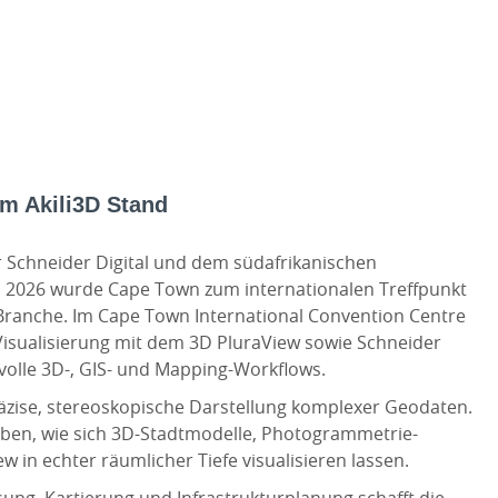
am Akili3D Stand
er Schneider Digital und dem südafrikanischen
i 2026 wurde Cape Town zum internationalen Treffpunkt
Branche. Im Cape Town International Convention Centre
-Visualisierung mit dem 3D PluraView sowie Schneider
olle 3D-, GIS- und Mapping-Workflows.
räzise, stereoskopische Darstellung komplexer Geodaten.
ben, wie sich 3D-Stadtmodelle, Photogrammetrie-
in echter räumlicher Tiefe visualisieren lassen.
ng, Kartierung und Infrastrukturplanung schafft die